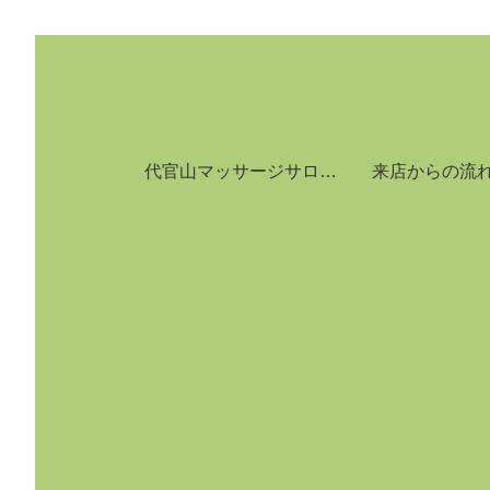
代官山マッサージサロン「Relaxation Salon Rebody代官山店」へようこそ。
来店からの流