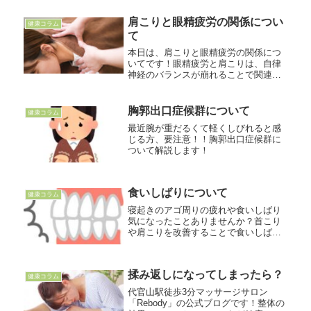
えることができると言われています。
ぜひお試しくださ
肩こりと眼精疲労の関係につい
健康コラム
い！ ーーーー
て
ーーーーーーー...
本日は、肩こりと眼精疲労の関係につ
いてです！眼精疲労と肩こりは、自律
神経のバランスが崩れることで関連し
ていることが多く、眼精疲労を訴える
人の約2人に1人が肩こりを訴えている
というデータもあります。〇眼精疲労
胸郭出口症候群について
健康コラム
と肩こりの関係目のまわりには眼球
最近腕が重だるくて軽くしびれると感
や...
じる方、要注意！！胸郭出口症候群に
ついて解説します！
食いしばりについて
健康コラム
寝起きのアゴ周りの疲れや食いしばり
気になったことありませんか？首こり
や肩こりを改善することで食いしばり
も緩和にも期待できます！
揉み返しになってしまったら？
健康コラム
代官山駅徒歩3分マッサージサロン
「Rebody」の公式ブログです！整体の