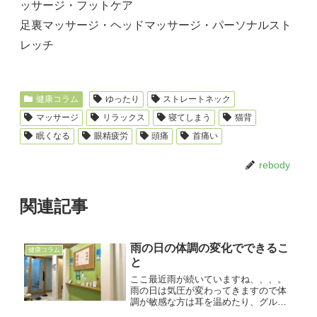
ッサージ・フットケア
足裏マッサージ・ヘッドマッサージ・パーソナルスト
レッチ
健康コラム
ゆったり
ストレートネック
マッサージ
リラックス
寝てしまう
猫背
眠くなる
眼精疲労
頭痛
首痛い
rebody
関連記事
雨の日の体調の変化でできるこ
健康コラム
と
ここ最近雨が続いていますね、、、。
雨の日は気圧が変わってきますので体
調が敏感な方は耳を温めたり、グルグ
ル回したりすることで体調の変化を抑