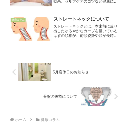
効果、セルフケアのコツなど健康に関
する情報を発信！
ストレートネックについて
健康コラム
ストレートネックとは、本来前に反り
出したゆるやかなカーブを描いている
はずの頚椎が、前傾姿勢や顔が長時間
下を向くことでまっすぐになってしま
った状態のことを言います。頸椎のゆ
るやかなカーブは重い頭を支え姿勢を
保つ役割をもっていますが、それが失
わ...
5月店休日のお知らせ
骨盤の役割について
ホーム
健康コラム