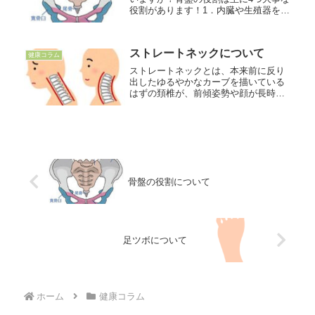
役割があります！1．内臓や生殖器を守
る骨盤の中には内臓や生殖器があっ
て、これらを支えて守っています。骨
盤が歪んでしまうと内臓が重力によっ
ストレートネックについて
て正しい位置よりも下に下がってし
健康コラム
ま...
ストレートネックとは、本来前に反り
出したゆるやかなカーブを描いている
はずの頚椎が、前傾姿勢や顔が長時間
下を向くことでまっすぐになってしま
った状態のことを言います。頸椎のゆ
るやかなカーブは重い頭を支え姿勢を
保つ役割をもっていますが、それが失
わ...
骨盤の役割について
足ツボについて
ホーム
健康コラム