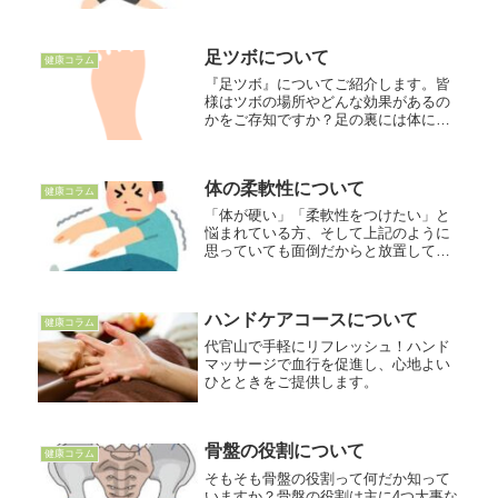
する情報を発信！
足ツボについて
健康コラム
『足ツボ』についてご紹介します。皆
様はツボの場所やどんな効果があるの
かをご存知ですか？足の裏には体に関
係するツボがあり、反射区とも言われ
ています。反射区は押すことによって
血行が良くなるとともに、関係してい
体の柔軟性について
る内臓器の働きも向上させる効果があ
健康コラム
り...
「体が硬い」「柔軟性をつけたい」と
悩まれている方、そして上記のように
思っていても面倒だからと放置してい
る方いらっしゃいませんか？？柔軟性
は生まれ持った関節の構造や筋肉の質
によって個人差が出やすいものです
ハンドケアコースについて
が、体が硬くなる原因の多くは日々の
健康コラム
生活...
代官山で手軽にリフレッシュ！ハンド
マッサージで血行を促進し、心地よい
ひとときをご提供します。
骨盤の役割について
健康コラム
そもそも骨盤の役割って何だか知って
いますか？骨盤の役割は主に4つ大事な