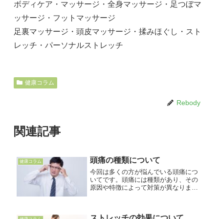
ボディケア・マッサージ・全身マッサージ・足つぼマ
ッサージ・フットマッサージ
足裏マッサージ・頭皮マッサージ・揉みほぐし・スト
レッチ・パーソナルストレッチ
健康コラム
Rebody
関連記事
頭痛の種類について
健康コラム
今回は多くの方が悩んでいる頭痛につ
いてです。頭痛には種類があり、その
原因や特徴によって対策が異なりま
す。以下に一般的な頭痛の種類とそれ
ぞれの対策をまとめます。・筋緊張性
頭痛特徴：頭全体を圧迫するような痛
ストレッチの効果について
みで、ストレスや筋肉の緊張によって
健康コラム