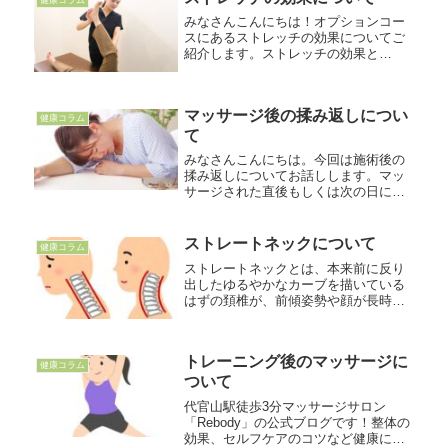
引き...
みなさんこんにちは！オプションコー
スにあるストレッチの効果についてご
紹介します。ストレッチの効果と
は！！【ストレッチの効果】（１）柔
軟性の向上ストレッチを行い、硬くな
った筋肉を伸ばすことで筋肉がほぐれ
マッサージ後の揉み返しについ
柔軟性が向上し、関節の可動域が広が
健康コラム
ります...
て
みなさんこんにちは。今回は施術後の
揉み返しについてお話しします。マッ
サージされた直後もしくは次の日に、
揉んでもらったところが痛くなったり
重だるくなったことはありませんか？
これらの症状は「揉み返し」という症
ストレートネックについて
健康コラム
状かもしれません。揉み返しが起こる
ストレートネックとは、本来前に反り
原...
出したゆるやかなカーブを描いている
はずの頚椎が、前傾姿勢や顔が長時間
下を向くことでまっすぐになってしま
った状態のことを言います。頸椎のゆ
るやかなカーブは重い頭を支え姿勢を
トレーニング後のマッサージに
保つ役割をもっていますが、それが失
健康コラム
わ...
ついて
代官山駅徒歩3分マッサージサロン
「Rebody」の公式ブログです！整体の
効果、セルフケアのコツなど健康に関